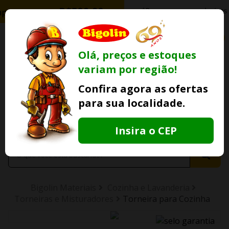
0
Olá, preços e estoques
variam por região!
Ofertas
Minha
Compre Por
Confira agora as ofertas
Lojas Fisicas
Conta
Whatsapp
para sua localidade.
Informe
seu CEP
Insira o CEP
Bigolin Materiais
Cozinha e Lavanderia
Torneiras e Misturadores
Torneira para Cozinha