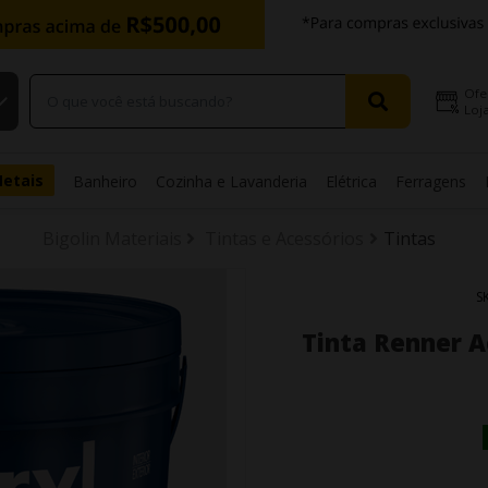
Ofe
Loja
Metais
Banheiro
Cozinha e Lavanderia
Elétrica
Ferragens
Bigolin Materiais
Tintas e Acessórios
Tintas
S
Tinta Renner Ac