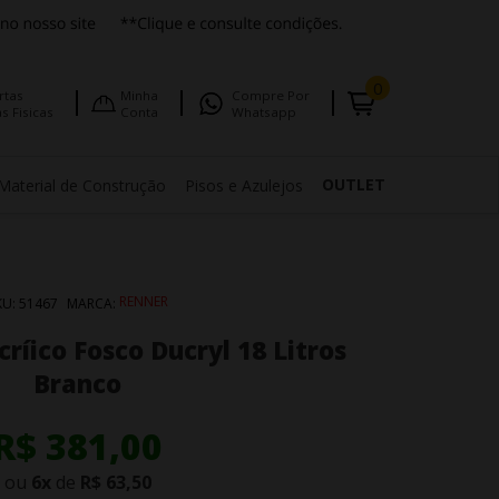
0
rtas
Minha
Compre Por
s Fisicas
Conta
Whatsapp
OUTLET
Material de Construção
Pisos e Azulejos
RENNER
KU:
51467
MARCA:
ríico Fosco Ducryl 18 Litros
Branco
R$ 381,00
ou
6
x
de
R$ 63,50