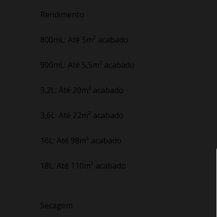
Rendimento
800mL: Até 5m² acabado
900mL: Até 5,5m² acabado
3,2L: Até 20m² acabado
3,6L: Até 22m² acabado
16L: Até 98m² acabado
18L: Até 110m² acabado
Secagem