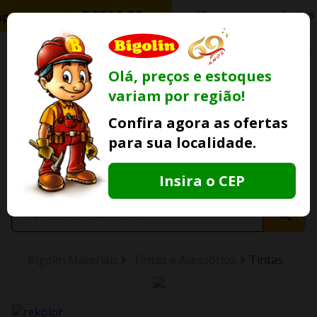
0
Olá, preços e estoques
variam por região!
Ofertas
Minha
Compre Por
Confira agora as ofertas
Lojas Fisicas
Conta
Whatsapp
para sua localidade.
Informe
seu CEP
Insira o CEP
Bigolin Materiais
Tintas e Acessórios
Tintas