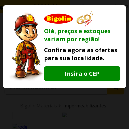
0
Olá, preços e estoques
variam por região!
Ofertas
Minha
Compre Por
Confira agora as ofertas
Lojas Fisicas
Conta
Whatsapp
para sua localidade.
Informe
seu CEP
Insira o CEP
Bigolin Materiais
Impermeabilizantes