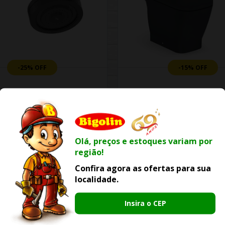
-25% OFF
-15% OFF
iro Celite Master Auto
Kit Roca Bacia Gap Com
nte Master Preto Matte
Acoplada E Acessórios
R$ 439,58
R$ 2.974,15
0
R$ 3.499,00
Olá, preços e estoques variam por
e
R$ 73,26
ou
6x de
R$ 495,69
região!
Confira agora as ofertas para sua
ER PRODUTO
VER PRODUTO
localidade.
Insira o CEP