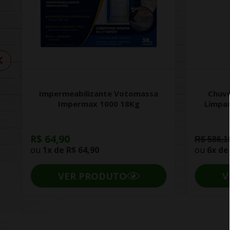
Impermeabilizante Votomassa
Chuve
Impermax 1000 18Kg
Limpa
R$ 64,90
R$ 586,1
ou
1x de
R$ 64,90
ou
6x d
VER PRODUTO
V