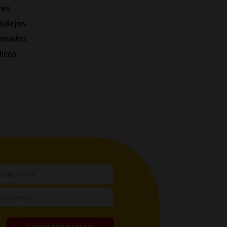
res
zulejos
minados
licos