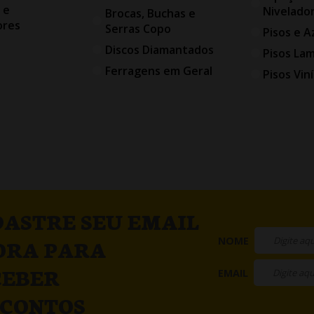
 e
Nivelado
Brocas, Buchas e
ores
Serras Copo
Pisos e A
Discos Diamantados
Pisos La
Ferragens em Geral
Pisos Viní
ASTRE SEU EMAIL
NOME
ORA PARA
CEBER
EMAIL
SCONTOS