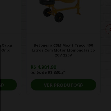
 Caixa
Betoneira CSM Max 1 Traço 400
 Onix
Litros Com Motor Momonofásico
2CV 220V
R$ 4.981,90
ou
6x de
R$ 830,31
VER PRODUTO