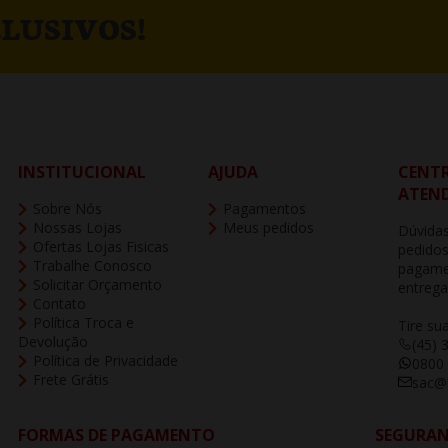
LUSIVOS!
INSTITUCIONAL
AJUDA
CENTR
ATEN
Sobre Nós
Pagamentos
Nossas Lojas
Meus pedidos
Dúvidas
Ofertas Lojas Fisicas
pedidos
Trabalhe Conosco
pagame
Solicitar Orçamento
entrega
Contato
Política Troca e
Tire su
Devolução
(45) 
Política de Privacidade
0800
Frete Grátis
sac@b
FORMAS DE PAGAMENTO
SEGURA