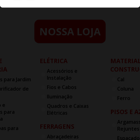
NOSSA LOJA
E
ELÉTRICA
MATERIAL
IA
CONSTRU
Acessórios e
Instalação
s para Jardim
Cal
Fios e Cabos
urificador de
Coluna
Iluminação
Ferro
o e
Quadros e Caixas
PISOS E 
s para
Elétricas
ia
Argamass
FERRAGENS
bas para
Rejuntes
Abraçadeiras
Espaçado