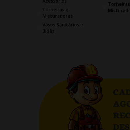
Acessórios
Torneiras
Torneiras e
Misturad
Misturadores
Vasos Sanitários e
Bidês
CAD
AG
RE
DE