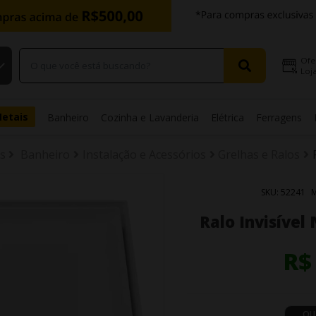
Ofe
Loja
Metais
Banheiro
Cozinha e Lavanderia
Elétrica
Ferragens
s
Banheiro
Instalação e Acessórios
Grelhas e Ralos
SKU:
52241
Ralo Invisível
R$
QU