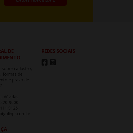
CADASTRAR EMAIL
AL DE
REDES SOCIAIS
DIMENTO
 sobre cadastro,
, formas de
nto e prazo de
?
as dúvidas.
3220-9000
 111 9125
igolinpr.com.br
NÇA