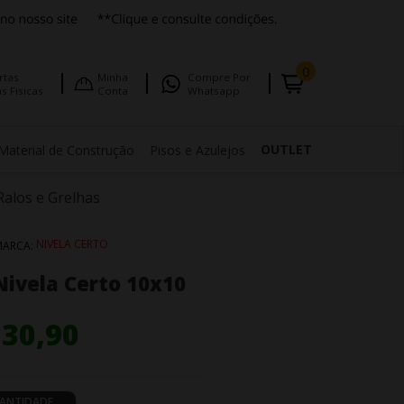
0
rtas
Minha
Compre Por
s Fisicas
Conta
Whatsapp
OUTLET
Material de Construção
Pisos e Azulejos
Ralos e Grelhas
NIVELA CERTO
MARCA:
 Nivela Certo 10x10
 30,90
ANTIDADE