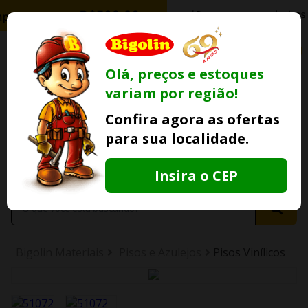
0
Olá, preços e estoques
variam por região!
Ofertas
Minha
Compre Por
Confira agora as ofertas
Lojas Fisicas
Conta
Whatsapp
para sua localidade.
Informe
seu CEP
Insira o CEP
Bigolin Materiais
Pisos e Azulejos
Pisos Vinílicos