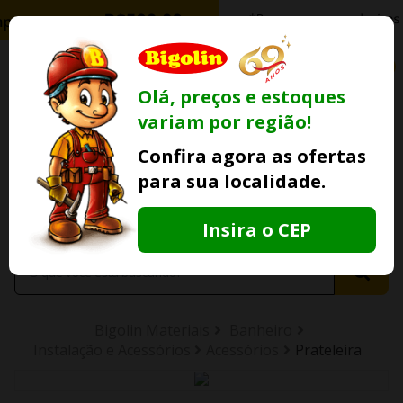
0
Olá, preços e estoques
variam por região!
Ofertas
Minha
Compre Por
Confira agora as ofertas
Lojas Fisicas
Conta
Whatsapp
para sua localidade.
Informe
seu CEP
Insira o CEP
Bigolin Materiais
Banheiro
Instalação e Acessórios
Acessórios
Prateleira