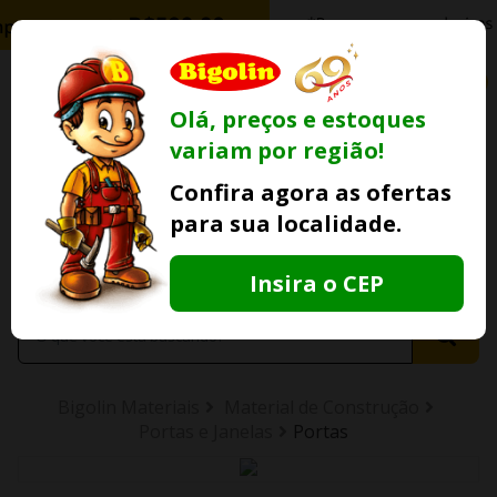
0
Olá, preços e estoques
variam por região!
Ofertas
Minha
Compre Por
Confira agora as ofertas
Lojas Fisicas
Conta
Whatsapp
para sua localidade.
Informe
seu CEP
Insira o CEP
Bigolin Materiais
Material de Construção
Portas e Janelas
Portas