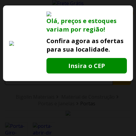
0
Olá, preços e estoques
variam por região!
Ofertas
Minha
Compre Por
Lojas Fisicas
Conta
Whatsapp
Confira agora as ofertas
para sua localidade.
Informe
seu CEP
Insira o CEP
Bigolin Materiais
Material de Construção
Portas e Janelas
Portas