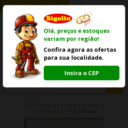
0
Olá, preços e estoques
variam por região!
Ofertas
Minha
Compre Por
Confira agora as ofertas
Lojas Fisicas
Conta
Whatsapp
para sua localidade.
Informe
seu CEP
Insira o CEP
Bigolin Materiais
Pisos e Azulejos
Pisos e Azulejos
Porcelanatos