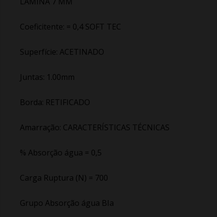
LÂMINA 7 MM
Coeficitente: = 0,4 SOFT TEC
Superfície: ACETINADO
Juntas: 1.00mm
Borda: RETIFICADO
Amarração: CARACTERÍSTICAS TÉCNICAS
% Absorção água = 0,5
Carga Ruptura (N) = 700
Grupo Absorção água BIa