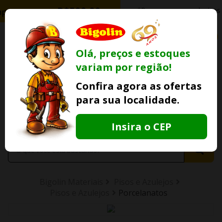
0
Olá, preços e estoques
variam por região!
Ofertas
Minha
Compre Por
Confira agora as ofertas
Lojas Fisicas
Conta
Whatsapp
para sua localidade.
Informe
seu CEP
Insira o CEP
Bigolin Materiais
Pisos e Azulejos
Pisos e Azulejos
Porcelanatos