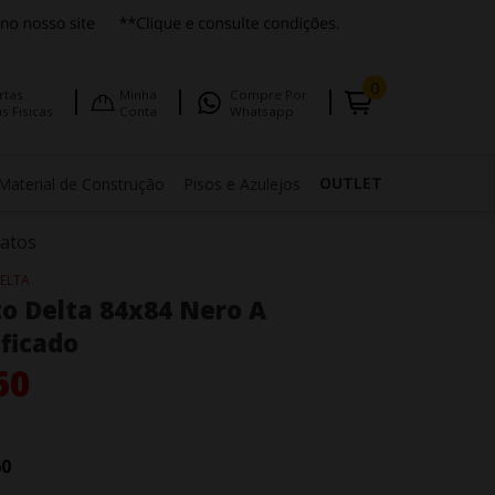
0
rtas
Minha
Compre Por
s Fisicas
Conta
Whatsapp
OUTLET
Material de Construção
Pisos e Azulejos
natos
ELTA
o Delta 84x84 Nero A
ificado
60
60