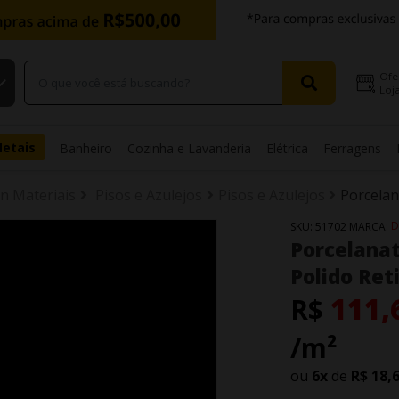
Ofe
Loja
Metais
Banheiro
Cozinha e Lavanderia
Elétrica
Ferragens
in Materiais
Pisos e Azulejos
Pisos e Azulejos
Porcela
D
SKU:
51702
MARCA:
Porcelanat
Polido Ret
111,
R$
/m²
ou
6
x
de
R$ 18,