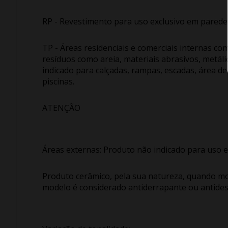
RP - Revestimento para uso exclusivo em parede
TP - Áreas residenciais e comerciais internas c
resíduos como areia, materiais abrasivos, metál
indicado para calçadas, rampas, escadas, área d
piscinas.
ATENÇÃO
Áreas externas: Produto não indicado para uso e
Produto cerâmico, pela sua natureza, quando m
modelo é considerado antiderrapante ou antidesl