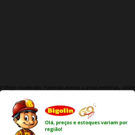
 tráfego moderado. Havendo acesso a áreas externas, utilize
de resíduos externos.
as, com ou sem acesso a áreas externas e ambientes
Olá, preços e estoques variam por
região!
comerciais, com ou sem acesso a áreas externas.