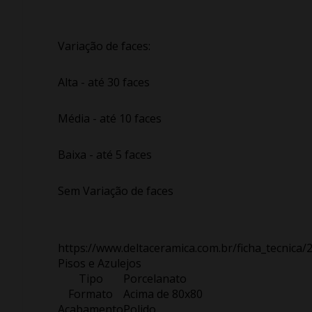
Variação de faces:
Alta - até 30 faces
Média - até 10 faces
Baixa - até 5 faces
Sem Variação de faces
https://www.deltaceramica.com.br/ficha_tecnica/
Pisos e Azulejos
Tipo
Porcelanato
Formato
Acima de 80x80
Acabamento
Polido