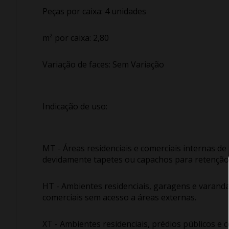
Peças por caixa: 4 unidades
m² por caixa: 2,80
Variação de faces: Sem Variação
Indicação de uso:
MT - Áreas residenciais e comerciais internas de
devidamente tapetes ou capachos para retenção 
HT - Ambientes residenciais, garagens e varand
comerciais sem acesso a áreas externas.
XT - Ambientes residenciais, prédios públicos e 