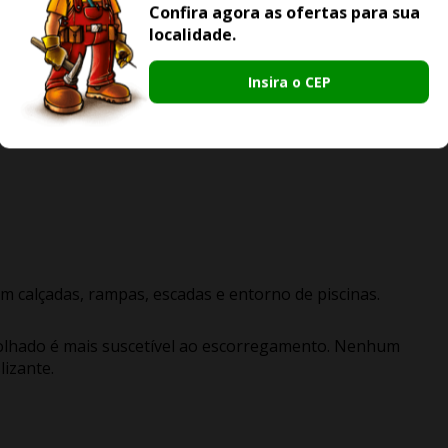
Confira agora as ofertas para sua
localidade.
s.
Insira o CEP
om alto tráfego de pessoas, resguardando-se da presença de
icos ou similares, bem como arrastes de objetos. Produto nã
e exposição/permanência de veículos, fachadas e entorno de
m calçadas, rampas, escadas e entorno de piscinas.
olhado é mais suscetível ao escorregamento. Nenhum
izante.