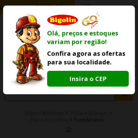
0
Olá, preços e estoques
variam por região!
Ofertas
Minha
Compre Por
Confira agora as ofertas
Lojas Fisicas
Conta
Whatsapp
para sua localidade.
Informe
seu CEP
Insira o CEP
Bigolin Materiais
Pisos e Azulejos
Pisos e Azulejos
Porcelanatos