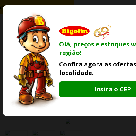
0
Olá, preços e estoques 
Ofertas
Minha
Compre Por
região!
Lojas Fisicas
Conta
Whatsapp
Confira agora as oferta
Informe
seu CEP
localidade.
Insira o CEP
Bigolin Materiais
Pisos e Azulejos
Pisos Vinílicos