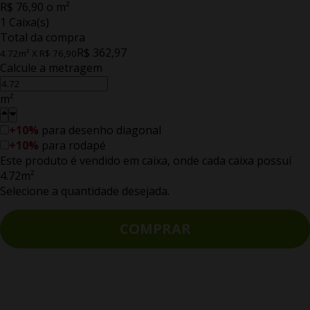
R$ 76,90 o m²
1 Caixa(s)
Total da compra
R$ 362,97
4.72m²
X
R$ 76,90
Calcule a metragem
m²
+10%
para desenho diagonal
+10%
para rodapé
Este produto é vendido em caixa, onde cada caixa possuí
4.72m²
Selecione a quantidade desejada.
COMPRAR