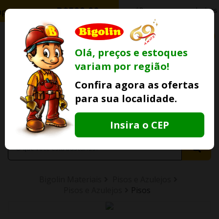
0
Olá, preços e estoques
variam por região!
Ofertas
Minha
Compre Por
Confira agora as ofertas
Lojas Fisicas
Conta
Whatsapp
para sua localidade.
Informe
seu CEP
Insira o CEP
Bigolin Materiais
Pisos e Azulejos
Pisos e Azulejos
Pisos