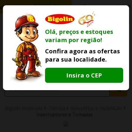
0
Olá, preços e estoques
variam por região!
Ofertas
Minha
Compre Por
Confira agora as ofertas
Lojas Fisicas
Conta
Whatsapp
para sua localidade.
Informe
seu CEP
Insira o CEP
Bigolin Materiais
Elétrica
Acessórios e Instalação
Interruptores e Tomadas