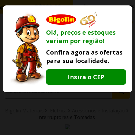
0
Olá, preços e estoques
variam por região!
Ofertas
Minha
Compre Por
Confira agora as ofertas
Lojas Fisicas
Conta
Whatsapp
para sua localidade.
Informe
seu CEP
Insira o CEP
Bigolin Materiais
Elétrica
Acessórios e Instalação
Interruptores e Tomadas