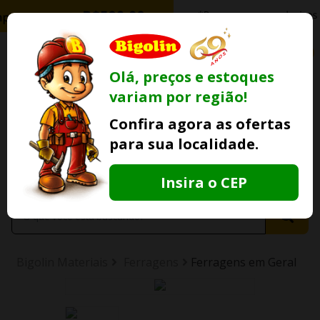
0
Olá, preços e estoques
variam por região!
Ofertas
Minha
Compre Por
Confira agora as ofertas
Lojas Fisicas
Conta
Whatsapp
para sua localidade.
Informe
seu CEP
Insira o CEP
Bigolin Materiais
Ferragens
Ferragens em Geral