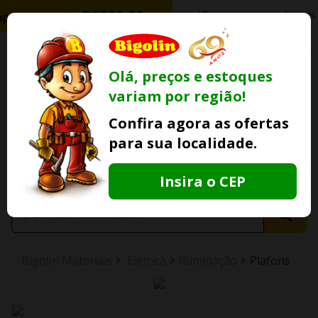
0
Olá, preços e estoques
variam por região!
Ofertas
Minha
Compre Por
Confira agora as ofertas
Lojas Fisicas
Conta
Whatsapp
para sua localidade.
Informe
seu CEP
Insira o CEP
Bigolin Materiais
Elétrica
Iluminação
Plafons