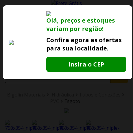
0
Olá, preços e estoques
variam por região!
Ofertas
Minha
Compre Por
Lojas Fisicas
Conta
Whatsapp
Confira agora as ofertas
para sua localidade.
Informe
seu CEP
Insira o CEP
Bigolin Materiais
Hidráulica
Tubos e Conexões
PVC
Esgoto