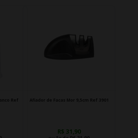
anco Ref
Afiador de Facas Mor 9,5cm Ref 3901
R$ 31,90
0
ou
1x de
R$ 31,90