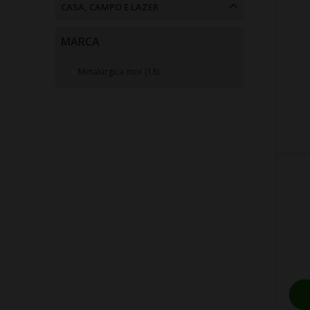
Ferramentas
CASA, CAMPO E LAZER
Acessórios para Jardim (2)
Ferramentas Manuais (10)
Casa, Campo e Lazer
MARCA
Metalúrgica mor (18)