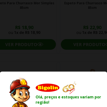
eto Para Churrasco Mor Simples
Espeto Para Churrasco M
85cm
85cm
R$ 18,90
R$ 22,90
ou
1x de
R$ 18,90
ou
1x de
R$ 22,9
VER PRODUTO
VER PRODUTO
Olá, preços e estoques variam por
região!