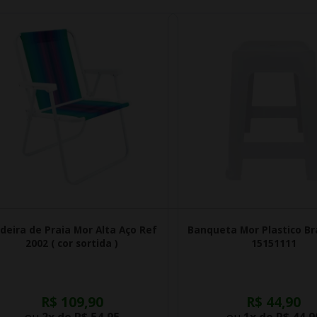
deira de Praia Mor Alta Aço Ref
Banqueta Mor Plastico Br
2002 ( cor sortida )
15151111
R$ 109,90
R$ 44,90
ou
2x de
R$ 54,95
ou
1x de
R$ 44,9