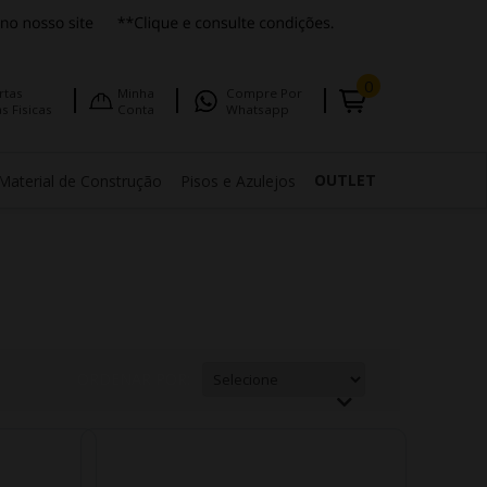
0
rtas
Minha
Compre Por
s Fisicas
Conta
Whatsapp
OUTLET
Material de Construção
Pisos e Azulejos
ORDENAR POR: