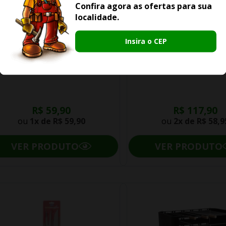
Confira agora as ofertas para sua
localidade.
Insira o CEP
o Térmico Mor Inox 450ml Coffee
Conjunto 3 Peças Mor Para
To Go ( Cor Variada )
com Tabua Bamboo 5
R$ 59,90
R$ 117,90
ou
1x de
R$ 59,90
ou
2x de
R$ 58,9
VER PRODUTO
VER PRODUTO