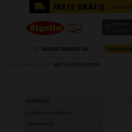
Informe
seu CEP
DEPARTAMENTOS
Outlet de 
Bigolin Materiais
METALÚRGICA MOR
BANHEIRO
Pr
Acessórios (1)
COZINHA E LAVANDERIA
Cozinha e Lavanderia
FERRAMENTAS
Instalação e Acessórios para Lavanderia (7)