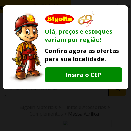
0
Olá, preços e estoques
variam por região!
Ofertas
Minha
Compre Por
Confira agora as ofertas
Lojas Fisicas
Conta
Whatsapp
para sua localidade.
Informe
seu CEP
Insira o CEP
Bigolin Materiais
Tintas e Acessórios
Complementos
Massa Acrílica