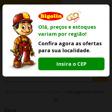
0
Olá, preços e estoques
variam por região!
Ofertas
Minha
Compre Por
Confira agora as ofertas
Lojas Fisicas
Conta
Whatsapp
para sua localidade.
Informe
seu CEP
Insira o CEP
Bigolin Materiais
Ferragens
Ferragens em Geral