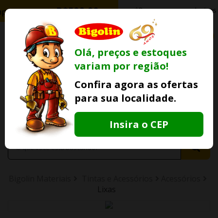
0
Olá, preços e estoques
variam por região!
Ofertas
Minha
Compre Por
Confira agora as ofertas
Lojas Fisicas
Conta
Whatsapp
para sua localidade.
Informe
seu CEP
Insira o CEP
Bigolin Materiais
Tintas e Acessórios
Acessórios
Lixas