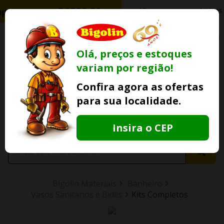
0
Olá, preços e estoques
variam por região!
Ofertas
Minha
Compre Por
Confira agora as ofertas
Lojas Fisicas
Conta
Whatsapp
para sua localidade.
Informe
seu CEP
Insira o CEP
Bigolin Materiais
Banheiro
Vasos Sanitários e Bidês
Kits Completos