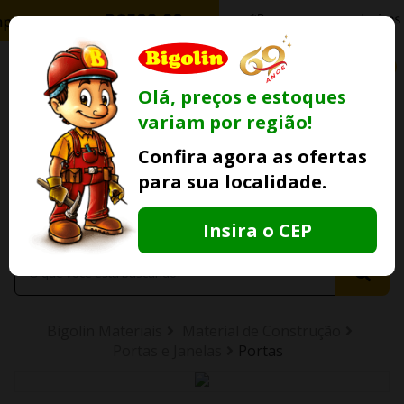
0
Olá, preços e estoques
variam por região!
Ofertas
Minha
Compre Por
Confira agora as ofertas
Lojas Fisicas
Conta
Whatsapp
para sua localidade.
Informe
seu CEP
Insira o CEP
Bigolin Materiais
Material de Construção
Portas e Janelas
Portas