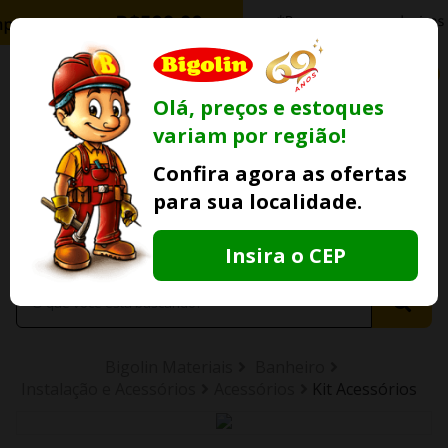
0
Olá, preços e estoques
variam por região!
Ofertas
Minha
Compre Por
Confira agora as ofertas
Lojas Fisicas
Conta
Whatsapp
para sua localidade.
Informe
seu CEP
Insira o CEP
Bigolin Materiais
Banheiro
Instalação e Acessórios
Acessórios
Kit Acessórios