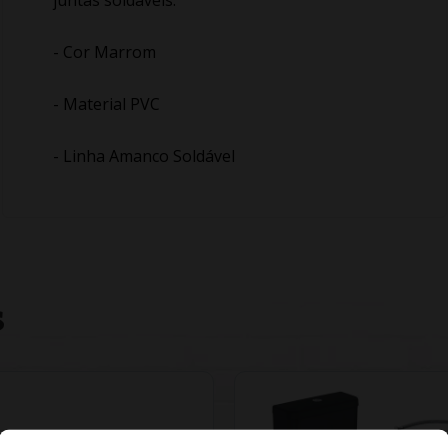
juntas soldáveis.
- Cor Marrom
- Material PVC
- Linha Amanco Soldável
S