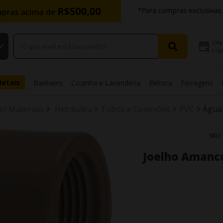
Ofe
Loja
Metais
Banheiro
Cozinha e Lavanderia
Elétrica
Ferragens
in Materiais
Hidráulica
Tubos e Conexões
PVC
Água 
SKU:
Joelho Amanco