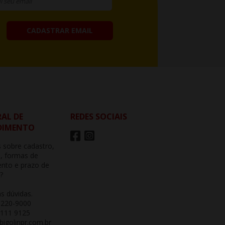
CADASTRAR EMAIL
AL DE
REDES SOCIAIS
DIMENTO
 sobre cadastro,
, formas de
nto e prazo de
?
as dúvidas.
3220-9000
 111 9125
igolinpr.com.br