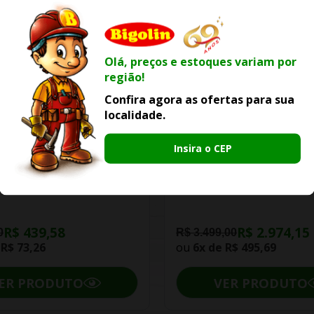
Olá, preços e estoques variam por
região!
Confira agora as ofertas para sua
localidade.
-25% OFF
-15% OFF
Insira o CEP
iro Celite Master Auto
Kit Roca Bacia Gap Com
nte Master Preto Matte
Acoplada E Acessórios
R$ 439,58
R$ 2.974,15
0
R$ 3.499,00
e
R$ 73,26
ou
6x de
R$ 495,69
ER PRODUTO
VER PRODUTO