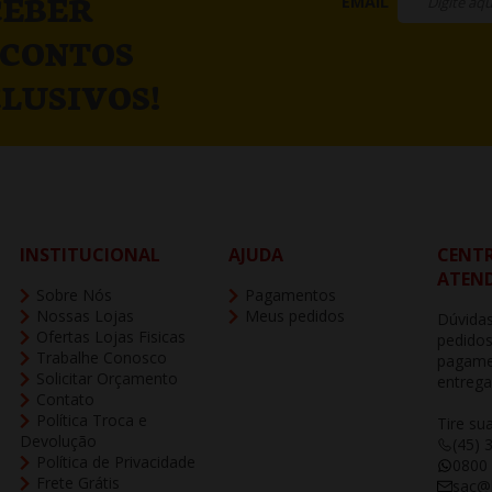
CEBER
EMAIL
SCONTOS
LUSIVOS!
INSTITUCIONAL
AJUDA
CENTR
ATEN
Sobre Nós
Pagamentos
Nossas Lojas
Meus pedidos
Dúvidas
Ofertas Lojas Fisicas
pedidos
Trabalhe Conosco
pagame
Solicitar Orçamento
entrega
Contato
Política Troca e
Tire su
Devolução
(45) 
Política de Privacidade
0800
Frete Grátis
sac@b