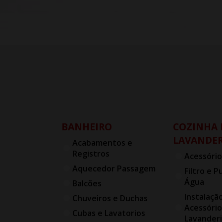
BANHEIRO
COZINHA 
LAVANDER
Acabamentos e
Registros
Acessório
Aquecedor Passagem
Filtro e P
Água
Balcões
Instalaçã
Chuveiros e Duchas
Acessório
Cubas e Lavatorios
Lavander