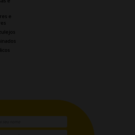
as e
res e
res
zulejos
minados
licos