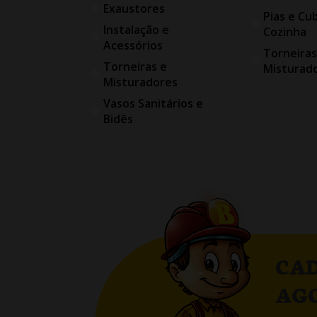
Exaustores
Pias e Cu
Instalação e
Cozinha
Acessórios
Torneiras
Torneiras e
Misturad
Misturadores
Vasos Sanitários e
Bidês
CAD
AG