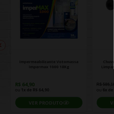
Impermeabilizante Votomassa
Chuve
Impermax 1000 18Kg
Limpa
R$ 64,90
R$ 586,1
ou
1x de
R$ 64,90
ou
6x d
VER PRODUTO
V