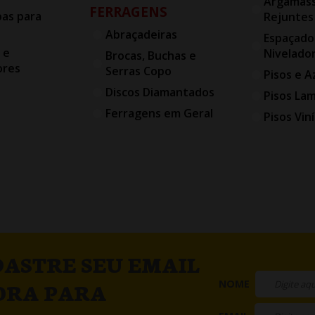
Argamass
FERRAGENS
bas para
Rejuntes
Abraçadeiras
Espaçado
 e
Nivelado
Brocas, Buchas e
ores
Serras Copo
Pisos e A
Discos Diamantados
Pisos La
Ferragens em Geral
Pisos Viní
ASTRE SEU EMAIL
NOME
ORA PARA