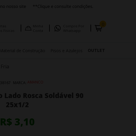
0
rtas
Minha
Compre Por
s Fisicas
Conta
Whatsapp
OUTLET
Material de Construção
Pisos e Azulejos
Fria
AMANCO
38167
MARCA:
 Lado Rosca Soldável 90
25x1/2
R$ 3,10