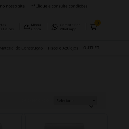
0
rtas
Minha
Compre Por
s Fisicas
Conta
Whatsapp
OUTLET
Material de Construção
Pisos e Azulejos
ORDENAR POR: