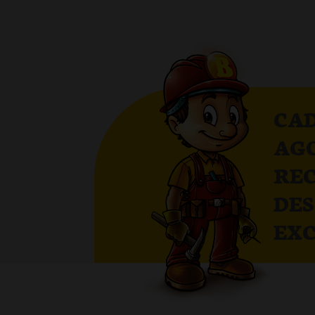
CAD
AG
RE
DE
EXC