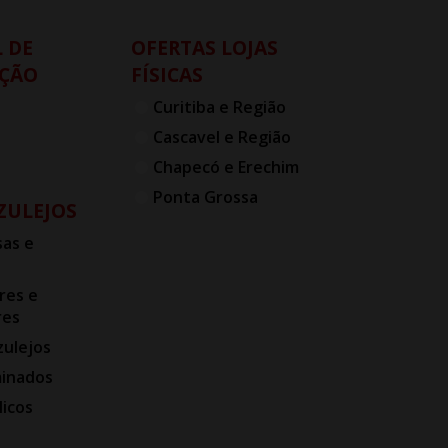
 DE
OFERTAS LOJAS
ÇÃO
FÍSICAS
Curitiba e Região
Cascavel e Região
Chapecó e Erechim
Ponta Grossa
AZULEJOS
as e
res e
res
zulejos
minados
licos