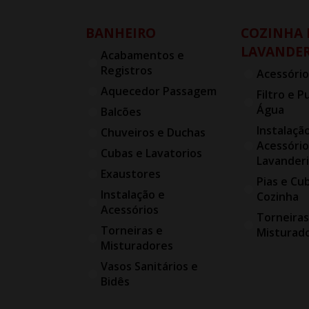
BANHEIRO
COZINHA 
LAVANDER
Acabamentos e
Registros
Acessório
Aquecedor Passagem
Filtro e P
Água
Balcões
Instalaçã
Chuveiros e Duchas
Acessório
Cubas e Lavatorios
Lavander
Exaustores
Pias e Cu
Instalação e
Cozinha
Acessórios
Torneiras
Torneiras e
Misturad
Misturadores
Vasos Sanitários e
Bidês