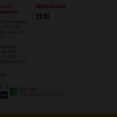
AL DE
REDES SOCIAIS
DIMENTO
 sobre cadastro,
, formas de
nto e prazo de
?
as dúvidas.
3220-9000
 111 9125
igolinpr.com.br
NÇA