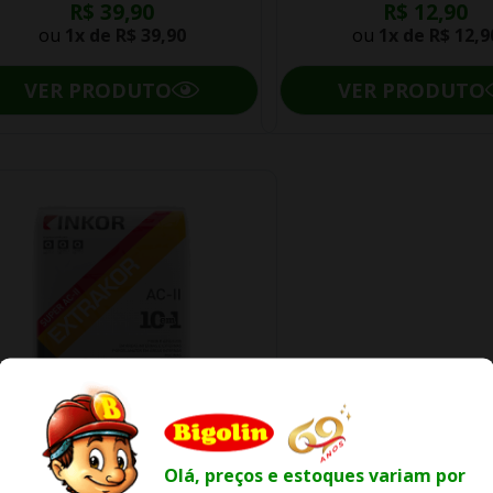
R$ 39,90
R$ 12,90
ou
1x de
R$ 39,90
ou
1x de
R$ 12,9
VER PRODUTO
VER PRODUTO
Olá, preços e estoques variam por