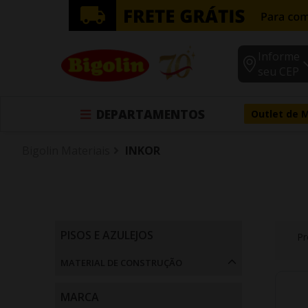
Informe
seu CEP
DEPARTAMENTOS
Outlet de 
Bigolin Materiais
INKOR
PISOS E AZULEJOS
Pr
Argamassas (6)
MATERIAL DE CONSTRUÇÃO
Material de Construção
MARCA
Cimento (1)