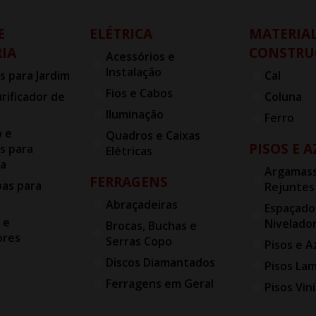
E
ELÉTRICA
MATERIAL
IA
CONSTRU
Acessórios e
Instalação
s para Jardim
Cal
Fios e Cabos
urificador de
Coluna
Iluminação
Ferro
o e
Quadros e Caixas
PISOS E 
s para
Elétricas
ia
Argamass
FERRAGENS
bas para
Rejuntes
Abraçadeiras
Espaçado
 e
Nivelado
Brocas, Buchas e
ores
Serras Copo
Pisos e A
Discos Diamantados
Pisos La
Ferragens em Geral
Pisos Viní