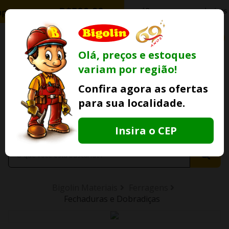
0
Olá, preços e estoques
variam por região!
Ofertas
Minha
Compre Por
Confira agora as ofertas
Lojas Fisicas
Conta
Whatsapp
para sua localidade.
Informe
seu CEP
Insira o CEP
Bigolin Materiais
Ferragens
Fechaduras e Dobradiças