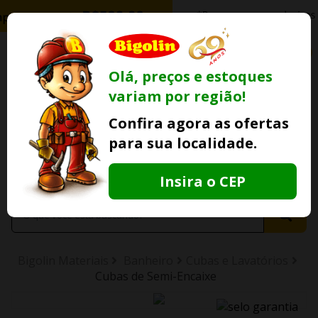
0
Olá, preços e estoques
variam por região!
Ofertas
Minha
Compre Por
Confira agora as ofertas
Lojas Fisicas
Conta
Whatsapp
para sua localidade.
Informe
seu CEP
Insira o CEP
Bigolin Materiais
Banheiro
Cubas e Lavatórios
Cubas de Semi-Encaixe