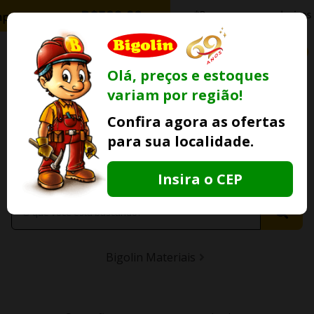
0
Olá, preços e estoques
variam por região!
Ofertas
Minha
Compre Por
Confira agora as ofertas
Lojas Fisicas
Conta
Whatsapp
para sua localidade.
Informe
seu CEP
Insira o CEP
Bigolin Materiais