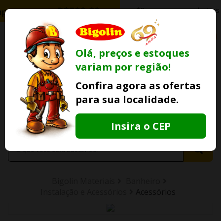
0
Olá, preços e estoques
variam por região!
Ofertas
Minha
Compre Por
Confira agora as ofertas
Lojas Fisicas
Conta
Whatsapp
para sua localidade.
Informe
seu CEP
Insira o CEP
Bigolin Materiais
Banheiro
Instalação e Acessórios
Acessórios