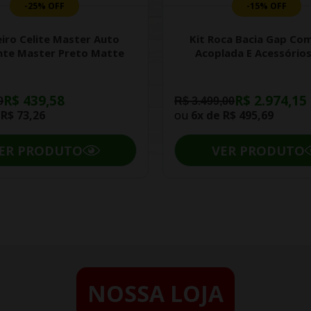
-25% OFF
-15% OFF
iro Celite Master Auto
Kit Roca Bacia Gap Com
nte Master Preto Matte
Acoplada E Acessórios
R$ 439,58
R$ 2.974,15
0
R$ 3.499,00
e
R$ 73,26
ou
6x de
R$ 495,69
ER PRODUTO
VER PRODUTO
NOSSA LOJA