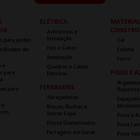
E
ELÉTRICA
MATERIAL
IA
CONSTRU
Acessórios e
Instalação
s para Jardim
Cal
Fios e Cabos
urificador de
Coluna
Iluminação
Ferro
o e
Quadros e Caixas
PISOS E 
s para
Elétricas
ia
Argamass
FERRAGENS
bas para
Rejuntes
Abraçadeiras
Espaçado
 e
Nivelado
Brocas, Buchas e
ores
Serras Copo
Pisos e A
Discos Diamantados
Pisos La
Ferragens em Geral
Pisos Viní