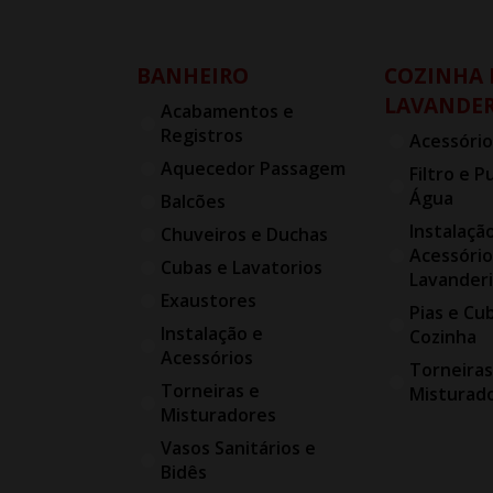
BANHEIRO
COZINHA 
LAVANDER
Acabamentos e
Registros
Acessório
Aquecedor Passagem
Filtro e P
Água
Balcões
Instalaçã
Chuveiros e Duchas
Acessório
Cubas e Lavatorios
Lavander
Exaustores
Pias e Cu
Instalação e
Cozinha
Acessórios
Torneiras
Torneiras e
Misturad
Misturadores
Vasos Sanitários e
Bidês