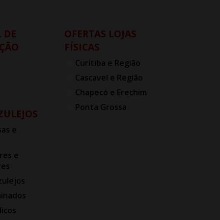
 DE
OFERTAS LOJAS
ÇÃO
FÍSICAS
Curitiba e Região
Cascavel e Região
Chapecó e Erechim
Ponta Grossa
AZULEJOS
as e
res e
res
zulejos
minados
licos