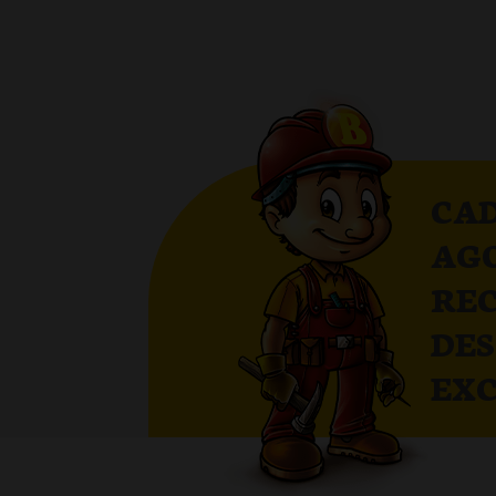
CAD
AG
RE
DE
EXC