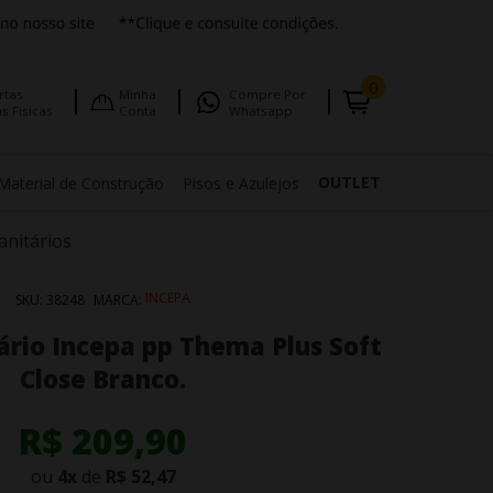
0
rtas
Minha
Compre Por
s Fisicas
Conta
Whatsapp
OUTLET
Material de Construção
Pisos e Azulejos
anitários
INCEPA
SKU:
38248
MARCA:
ário Incepa pp Thema Plus Soft
Close Branco.
R$ 209,90
ou
4
x
de
R$ 52,47