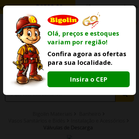
0
Olá, preços e estoques
variam por região!
Ofertas
Minha
Compre Por
Confira agora as ofertas
Lojas Fisicas
Conta
Whatsapp
para sua localidade.
Informe
seu CEP
Insira o CEP
Bigolin Materiais
Banheiro
Vasos Sanitários e Bidês
Instalação e Acessórios
Válvulas de Descarga